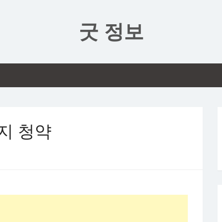
굿 정보
지 청약