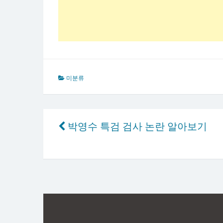
미분류
글
박영수 특검 검사 논란 알아보기
탐
색